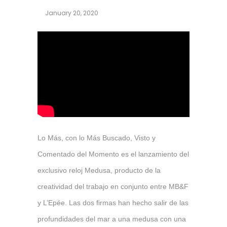
January 20, 2020
Lo Más, con lo Más Buscado, Visto y
Comentado del Momento es el lanzamiento del
exclusivo reloj Medusa, producto de la
creatividad del trabajo en conjunto entre MB&F
y L’Epée. Las dos firmas han hecho salir de las
profundidades del mar a una medusa con una