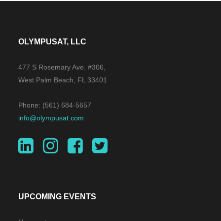
OLYMPUSAT, LLC
477 S Rosemary Ave. #306,
West Palm Beach, FL 33401
Phone: (561) 684-5657
info@olympusat.com
UPCOMING EVENTS